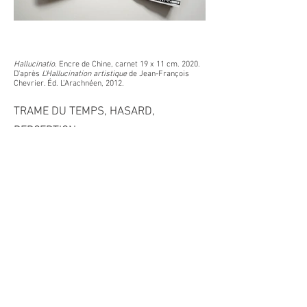
Hallucinatio.
Encre de Chine, carnet 19 x 11 cm. 2020.
D'après
L'Hallucination artistique
de Jean-François
Chevrier. Éd. L'Arachnéen, 2012.
TRAME DU TEMPS, HASARD,
PERCEPTION
Toute pratique de l’art s’inscrit dans la trame du
temps.
Celle-ci peut s’apparenter à une surface
mobile, entretissée des choses vues, vécues,
expérimentées,
mémoire inconsciente, mouvante, sans
chronologie.
Le temps et l’espace s’interpénètrent dans
l’atelier : déplacements, corps, pensée,
mémoire, trouvailles, souvenirs, associations –
visions entre veille et sommeil, perceptions