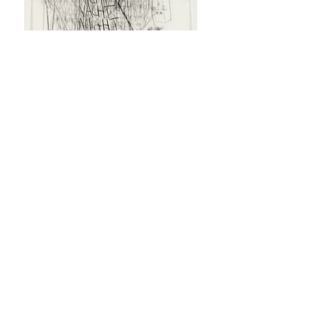
No nicht Nacht, 2023
Fusain, encre acrylique sur papier
141 x 100 cm