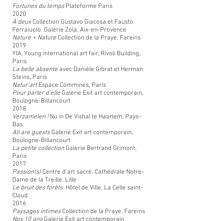
Fortunes du temps
Plateforme Paris
2020
À deux
Collection Gustavo Giacosa et Fausto
Ferraiuolo Galerie Zola, Aix-en-Provence
Nature + Nature
Collection de la Praye, Fareins
2019
YIA, Young international art fair, Rivoli Building,
Paris
La belle absente
avec Danièle Gibrat et Herman
Steins, Paris
Natur’art
Espace Commines, Paris
Pour parler d’elle
Galerie Exit art contemporain,
Boulogne-Billancourt
2018
Verzamelen !
Nu in De Vishal te Haarlem, Pays-
Bas
All are guests
Galerie Exit art contemporain,
Boulogne-Billancourt
La petite collection
Galerie Bertrand Grimont,
Paris
2017
Passion(s)
Centre d‘art sacré, Cathédrale Notre-
Dame de la Treille, Lille
Le bruit des forêts
Hôtel de Ville, La Celle saint-
Cloud
2016
Paysages intimes
Collection de la Praye, Fareins
Nos 10 ans
Galerie Exit art contemporain,