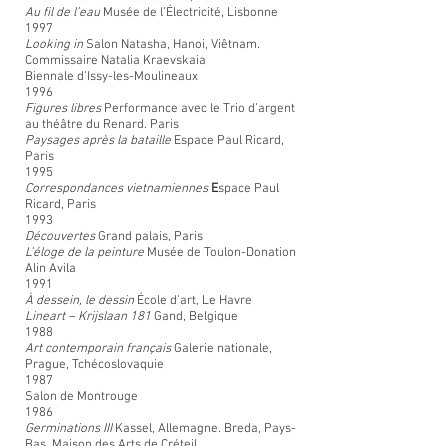
Au fil de l’eau
Musée de l’Électricité, Lisbonne
1997
Looking in
Salon Natasha, Hanoi, Viêtnam.
Commissaire Natalia Kraevskaia
Biennale d’Issy-les-Moulineaux
1996
Figures libres
Performance avec le Trio d’argent
au théâtre du Renard. Paris
Paysages après la bataille
Espace Paul Ricard,
Paris
1995
Correspondances vietnamiennes
E
space Paul
Ricard, Paris
1993
Découvertes
Grand palais, Paris
L’éloge de la peinture
Musée de Toulon-Donation
Alin Avila
1991
À dessein, le dessin
École d’art, Le Havre
Lineart – Krijslaan 181
Gand, Belgique
1988
Art contemporain français
Galerie nationale,
Prague, Tchécoslovaquie
1987
Salon de Montrouge
1986
Germinations III
Kassel, Allemagne. Breda, Pays-
Bas. Maison des Arts de Créteil