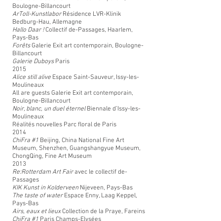
Boulogne-Billancourt
ArToll-Kunstlabor
Résidence
LVR-Klinik
Bedburg-Hau, Allemagne
Hallo Daar !
Collectif de-Passages, Haarlem,
Pays-Bas
Forêts
Galerie Exit art contemporain, Boulogne-
Billancourt
Galerie Duboys
Paris
2015
Alice still alive
Espace Saint-Sauveur, Issy-les-
Moulineaux
All are guests
Galerie Exit art contemporain,
Boulogne-Billancourt
Noir, blanc, un duel éternel
Biennale d’Issy-les-
Moulineaux
Réalités nouvelles Parc floral de Paris
2014
ChiFra #1
Beijing, China National Fine Art
Museum, Shenzhen, Guangshangyue Museum,
ChongQing, Fine Art Museum
2013
Re:Rotterdam Art Fair
avec le collectif de-
Passages
KIK Kunst in Kolderveen
Nijeveen, Pays-Bas
The taste of water
Espace Enny, Laag Keppel,
Pays-Bas
Airs, eaux et lieux
Collection de la Praye, Fareins
ChiFra #1
Paris Champs-Elysées