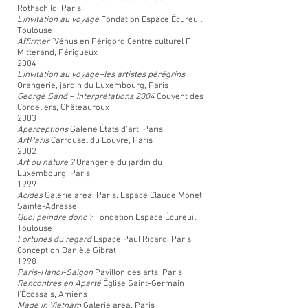
Rothschild, Paris
L’invitation au voyage
Fondation Espace Écureuil,
Toulouse
Affirmer”
Vénus en Périgord Centre culturel F.
Mitterand, Périgueux
2004
L’invitation au voyage–les artistes pérégrins
Orangerie, jardin du Luxembourg, Paris
George Sand – Interprétations 2004
Couvent des
Cordeliers, Châteauroux
2003
Aperceptions
Galerie États d’art, Paris
ArtParis
Carrousel du Louvre, Paris
2002
Art ou nature ?
Orangerie du jardin du
Luxembourg, Paris
1999
Acides
Galerie area, Paris. Espace Claude Monet,
Sainte-Adresse
Quoi peindre donc ?
Fondation Espace Écureuil,
Toulouse
Fortunes du regard
Espace Paul Ricard, Paris.
Conception Danièle Gibrat
1998
Paris-Hanoi-Saigon
Pavillon des arts, Paris
Rencontres en Aparté
Église Saint-Germain
l’Écossais, Amiens
Made in Vietnam
Galerie area, Paris