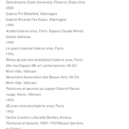
Dots
Arizona State University, Phoenix, États-Unis
2000
Galerie Pin
Bielefeld, Allemagne
Galerie Ricarda Fox Essen, Allemagne
1999
Acides
Galerie area, Paris. Espace Claude Monet,
Sainte-Adresse
1995
Le pays traversé
Galerie area, Paris
1994
Rêves de pierres-Installation
Galerie area, Paris
Mai mai
Espace NK art contemporain, Hô Chi
Minh-Ville, Viêtnam
Novembre
Association des Beaux-Arts, Hô Chi
Minh-Ville, Viêtnam
Peintures et œuvres sur papier
Galerie Fleuve
rouge, Hanoi, Viêtnam
1993
Œuvres récentes
Galerie area, Paris
1992
Centre d’action culturelle Bonlieu
Annecy
Peintures et dessins
1989-1992
Maison des Arts