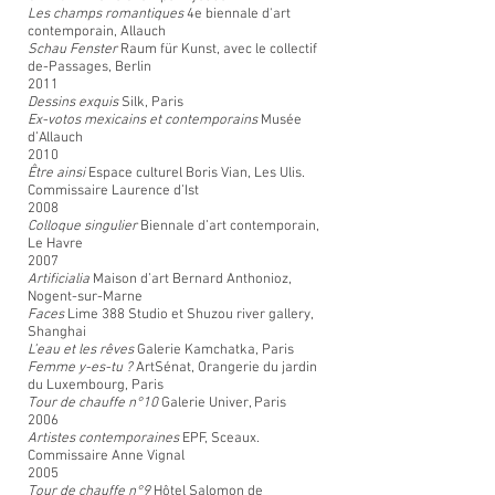
Les champs romantiques
4e biennale d'art
contemporain, Allauch
Schau Fenster
Raum für Kunst, avec le collectif
de-Passages, Berlin
2011
Dessins exquis
Silk, Paris
Ex-votos mexicains et contemporains
Musée
d’Allauch
2010
Être ainsi
Espace culturel Boris Vian, Les Ulis.
Commissaire Laurence d’Ist
2008
Colloque singulier
Biennale d’art contemporain,
Le Havre
2007
Artificialia
Maison d’art Bernard Anthonioz,
Nogent-sur-Marne
Faces
Lime 388 Studio et Shuzou river gallery,
Shanghai
L’eau et les rêves
Galerie Kamchatka, Paris
Femme y-es-tu ?
ArtSénat, Orangerie du jardin
du Luxembourg, Paris
Tour de chauffe n°10
Galerie Univer, Paris
2006
Artistes contemporaines
EPF, Sceaux.
Commissaire Anne Vignal
2005
Tour de chauffe n°9
Hôtel Salomon de