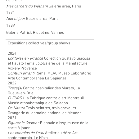
de Créteil
Mes carnets du Viêtnam
Galerie area, Paris
1991
Nuit et jour
Galerie area, Paris
1989
Galerie Patrick Riquelme, Vannes
Expositions collectives/group shows
2024
Écritures en errance
Collection Gustavo Giacosa
et Fausto FerraiuoloGalerie de la Manufacture,
Aix-en-Provence
Scritturi erranti
Roma, MLAC Museo Laboratorio
Arte Contemporanea La Sapienza
2022
Trace(s)
Centre hospitalier des Murets, La
Queue-en-Brie
FLEURS !
La Fabrique centre d‘art Montreuil.
Musée ethnobotanique de Salagon
De Natura
Trois peintres, trois graveurs.
Orangerie du domaine national de Meudon
2021
Figurer le Cosmos
Biennale d‘Issy, musée de la
carte à jouer
Les chemins de l'eau
Atelier du Hézo Art
contemporain, Le Hézo